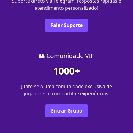
Suporte direto via Telegram, respostas rápidas e
atendimento personalizado!
Falar Suporte
👥 Comunidade VIP
1000+
Junte-se a uma comunidade exclusiva de
jogadores e compartilhe experiências!
Entrar Grupo