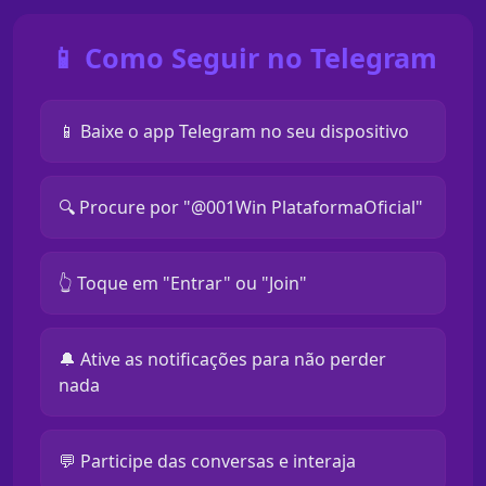
📱 Como Seguir no Telegram
📱 Baixe o app Telegram no seu dispositivo
🔍 Procure por "@001Win PlataformaOficial"
👆 Toque em "Entrar" ou "Join"
🔔 Ative as notificações para não perder
nada
💬 Participe das conversas e interaja