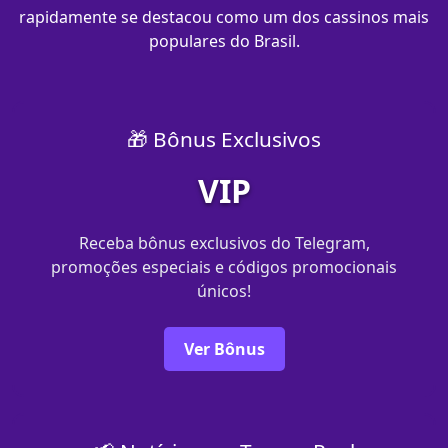
rapidamente se destacou como um dos cassinos mais
populares do Brasil.
🎁 Bônus Exclusivos
VIP
Receba bônus exclusivos do Telegram,
promoções especiais e códigos promocionais
únicos!
Ver Bônus