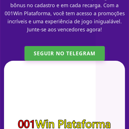
bônus no cadastro e em cada recarga. Com a
001Win Plataforma, você tem acesso a promoções
incríveis e uma experiência de jogo inigualável.
Junte-se aos vencedores agora!
SEGUIR NO TELEGRAM