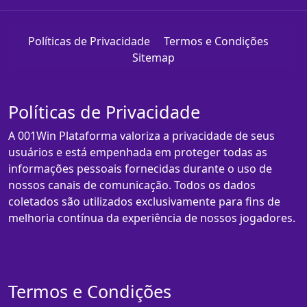
Políticas de Privacidade
Termos e Condições
Sitemap
Políticas de Privacidade
A 001Win Plataforma valoriza a privacidade de seus
usuários e está empenhada em proteger todas as
informações pessoais fornecidas durante o uso de
nossos canais de comunicação. Todos os dados
coletados são utilizados exclusivamente para fins de
melhoria contínua da experiência de nossos jogadores.
Termos e Condições