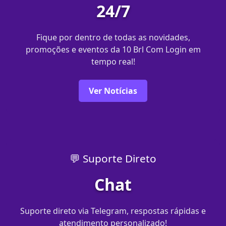
24/7
Fique por dentro de todas as novidades,
promoções e eventos da 10 Brl Com Login em
tempo real!
Ver Notícias
💬 Suporte Direto
Chat
Suporte direto via Telegram, respostas rápidas e
atendimento personalizado!