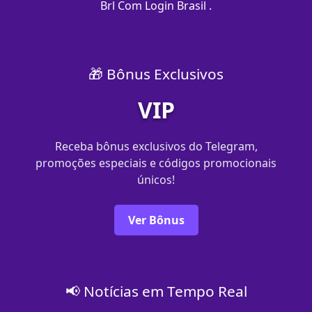
Brl Com Login Brasil .
🎁 Bônus Exclusivos
VIP
Receba bônus exclusivos do Telegram,
promoções especiais e códigos promocionais
únicos!
Ver Bônus
📢 Notícias em Tempo Real