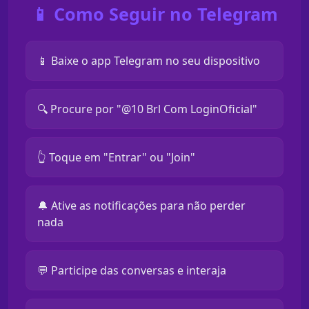
📱 Como Seguir no Telegram
📱 Baixe o app Telegram no seu dispositivo
🔍 Procure por "@10 Brl Com LoginOficial"
👆 Toque em "Entrar" ou "Join"
🔔 Ative as notificações para não perder
nada
💬 Participe das conversas e interaja