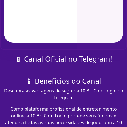
📱 Canal Oficial no Telegram!
📱 Benefícios do Canal
Descubra as vantagens de seguir a 10 Brl Com Login no
Telegram
Como plataforma profissional de entretenimento
online, a 10 Brl Com Login protege seus fundos e
atende a todas as suas necessidades de jogo com a 10