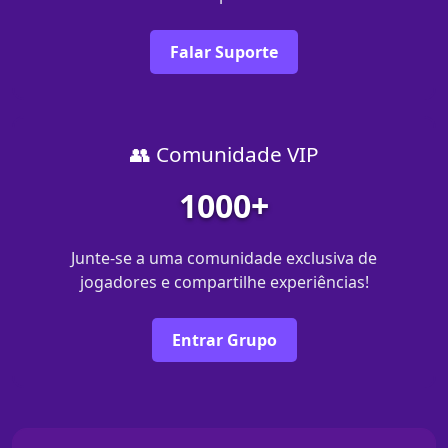
Falar Suporte
👥 Comunidade VIP
1000+
Junte-se a uma comunidade exclusiva de
jogadores e compartilhe experiências!
Entrar Grupo