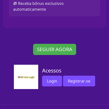
🎁 Receba bônus exclusivos
automaticamente
SEGUIR AGORA
Acessos
Login
Registrar-se