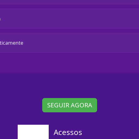
a
aticamente
SEGUIR AGORA
Acessos