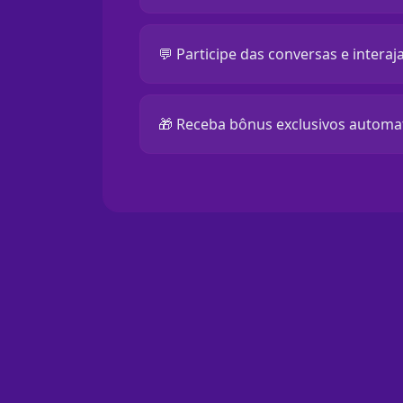
💬 Participe das conversas e interaj
🎁 Receba bônus exclusivos autom