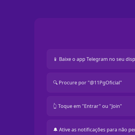
📱 Baixe o app Telegram no seu disp
🔍 Procure por "@11PgOficial"
👆 Toque em "Entrar" ou "Join"
🔔 Ative as notificações para não p