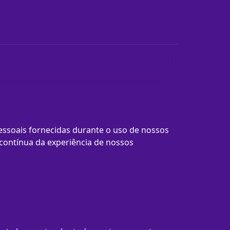
essoais fornecidas durante o uso de nossos
 contínua da experiência de nossos