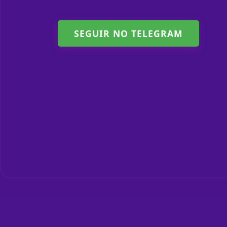
SEGUIR NO TELEGRAM