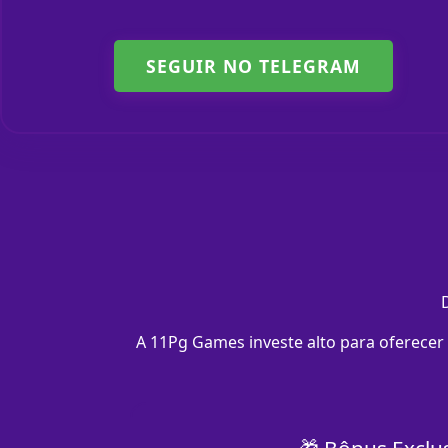
SEGUIR NO TELEGRAM
A 11Pg Games investe alto para oferecer
🎁 Bônus Exclu