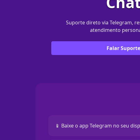
Cha
Suporte direto via Telegram, r
atendimento persona
Falar Suport
📱 Baixe o app Telegram no seu disp