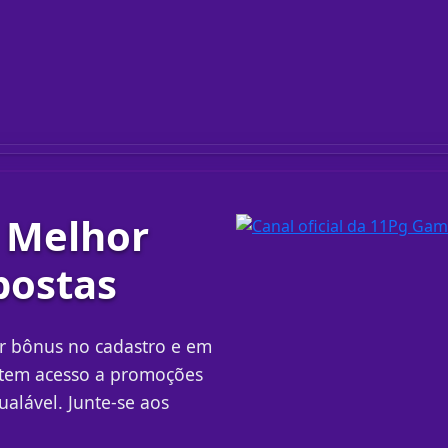
 Melhor
postas
r bônus no cadastro e em
 tem acesso a promoções
ualável. Junte-se aos