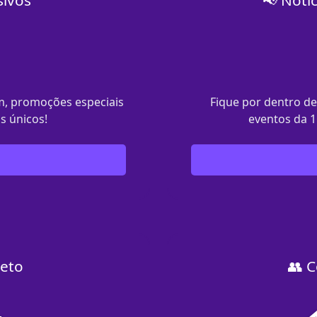
m, promoções especiais
Fique por dentro d
s únicos!
eventos da 
reto
👥 