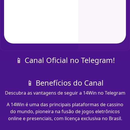
📱 Canal Oficial no Telegram!
📱 Benefícios do Canal
Descubra as vantagens de seguir a 14Win no Telegram
A 14Win é uma das principais plataformas de cassino
do mundo, pioneira na fusão de jogos eletrônicos
online e presenciais, com licença exclusiva no Brasil.