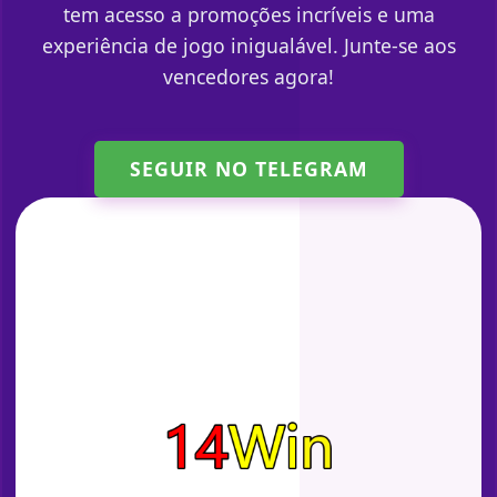
tem acesso a promoções incríveis e uma
experiência de jogo inigualável. Junte-se aos
vencedores agora!
SEGUIR NO TELEGRAM