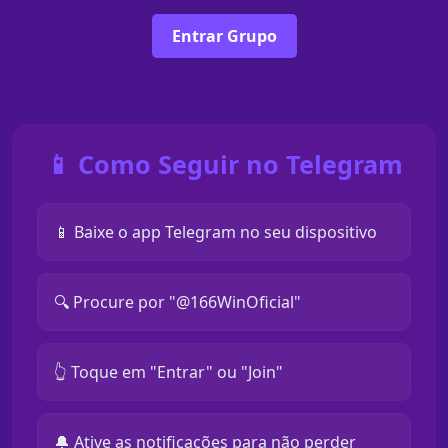
Entrar Grupo
📱 Como Seguir no Telegram
📱 Baixe o app Telegram no seu dispositivo
🔍 Procure por "@166WinOficial"
👆 Toque em "Entrar" ou "Join"
🔔 Ative as notificações para não perder