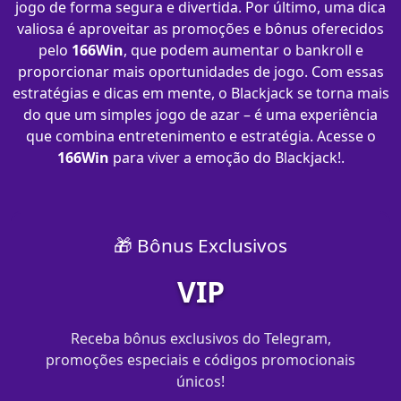
jogo de forma segura e divertida. Por último, uma dica
valiosa é aproveitar as promoções e bônus oferecidos
pelo
166Win
, que podem aumentar o bankroll e
proporcionar mais oportunidades de jogo. Com essas
estratégias e dicas em mente, o Blackjack se torna mais
do que um simples jogo de azar – é uma experiência
que combina entretenimento e estratégia. Acesse o
166Win
para viver a emoção do Blackjack!.
🎁 Bônus Exclusivos
VIP
Receba bônus exclusivos do Telegram,
promoções especiais e códigos promocionais
únicos!