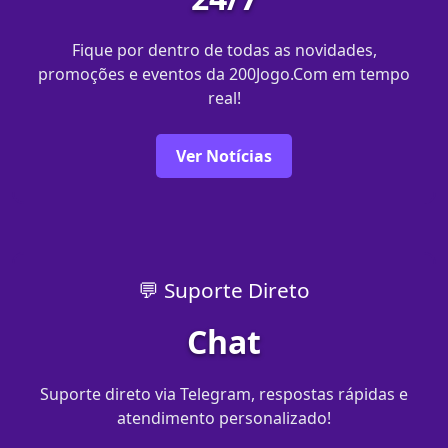
Fique por dentro de todas as novidades,
promoções e eventos da 200Jogo.Com em tempo
real!
Ver Notícias
💬 Suporte Direto
Chat
Suporte direto via Telegram, respostas rápidas e
atendimento personalizado!