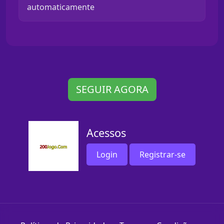
automaticamente
SEGUIR AGORA
Acessos
Login
Registrar-se