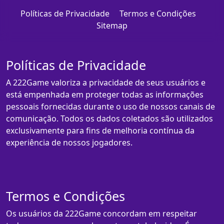
Políticas de Privacidade
Termos e Condições
Sitemap
Políticas de Privacidade
A 222Game valoriza a privacidade de seus usuários e
está empenhada em proteger todas as informações
pessoais fornecidas durante o uso de nossos canais de
comunicação. Todos os dados coletados são utilizados
exclusivamente para fins de melhoria contínua da
experiência de nossos jogadores.
Termos e Condições
Os usuários da 222Game concordam em respeitar