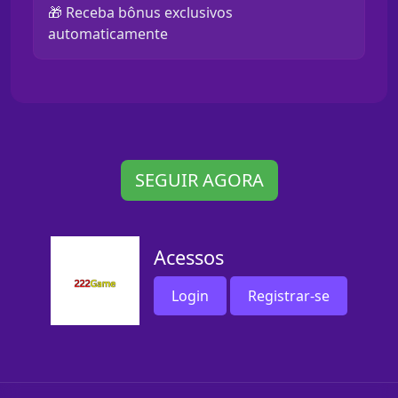
🎁 Receba bônus exclusivos
automaticamente
SEGUIR AGORA
Acessos
Login
Registrar-se