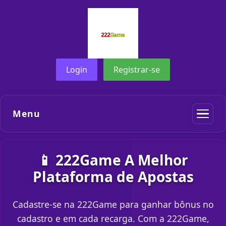
Login
Registrar-se
Menu
📱 222Game A Melhor
Plataforma de Apostas
Cadastre-se na 222Game para ganhar bônus no
cadastro e em cada recarga. Com a 222Game,