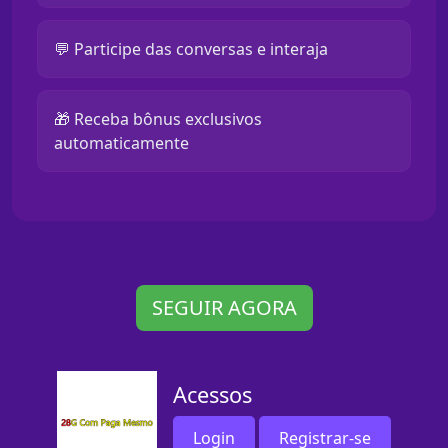
💬 Participe das conversas e interaja
🎁 Receba bônus exclusivos
automaticamente
SEGUIR AGORA
Acessos
Login
Registrar-se