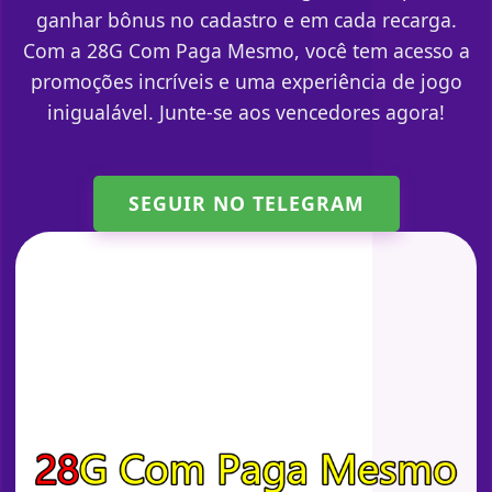
ganhar bônus no cadastro e em cada recarga.
Com a 28G Com Paga Mesmo, você tem acesso a
promoções incríveis e uma experiência de jogo
inigualável. Junte-se aos vencedores agora!
SEGUIR NO TELEGRAM