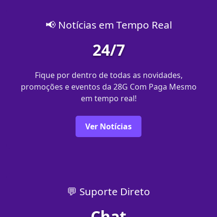
📢 Notícias em Tempo Real
24/7
Fique por dentro de todas as novidades,
promoções e eventos da 28G Com Paga Mesmo
em tempo real!
Ver Notícias
💬 Suporte Direto
Chat