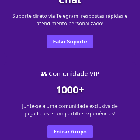
Suporte direto via Telegram, respostas rápidas e
atendimento personalizado!
Falar Suporte
👥 Comunidade VIP
1000+
Junte-se a uma comunidade exclusiva de
jogadores e compartilhe experiências!
Entrar Grupo