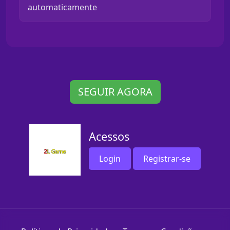
automaticamente
SEGUIR AGORA
Acessos
Login
Registrar-se