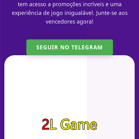
tem acesso a promoções incríveis e uma
experiência de jogo inigualável. Junte-se aos
vencedores agora!
SEGUIR NO TELEGRAM