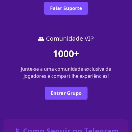
Falar Suporte
👥 Comunidade VIP
1000+
Junte-se a uma comunidade exclusiva de
jogadores e compartilhe experiências!
Entrar Grupo
📱 Como Seguir no Telegram