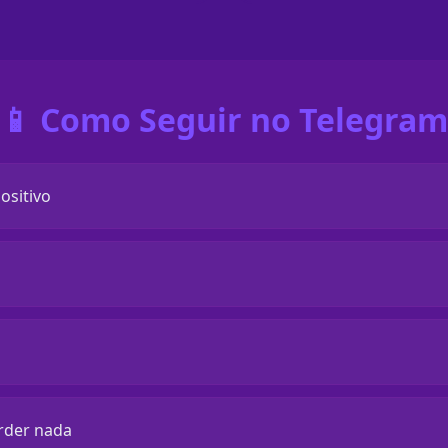
📱 Como Seguir no Telegram
ositivo
erder nada