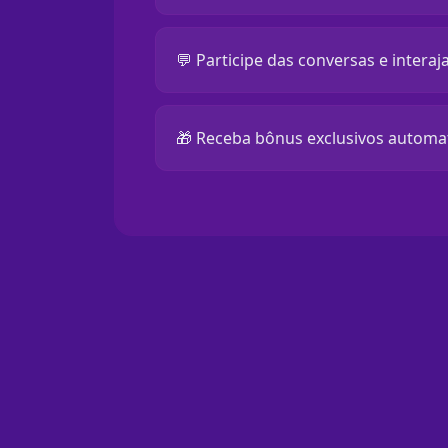
💬 Participe das conversas e interaj
🎁 Receba bônus exclusivos autom