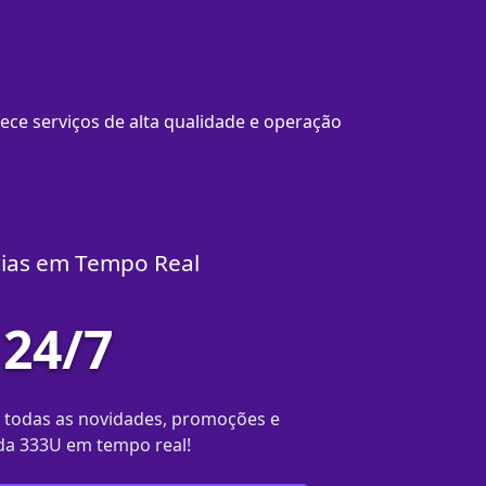
ece serviços de alta qualidade e operação
cias em Tempo Real
24/7
e todas as novidades, promoções e
da 333U em tempo real!