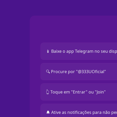
📱 Baixe o app Telegram no seu disp
🔍 Procure por "@333UOficial"
👆 Toque em "Entrar" ou "Join"
🔔 Ative as notificações para não p