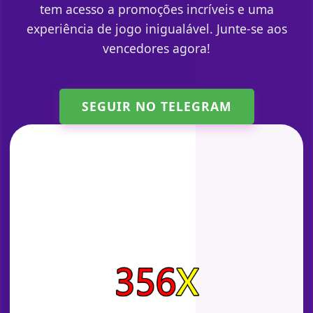
tem acesso a promoções incríveis e uma
experiência de jogo inigualável. Junte-se aos
vencedores agora!
SEGUIR NO TELEGRAM