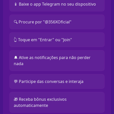
📱 Baixe o app Telegram no seu dispositivo
🔍 Procure por "@356XOficial"
👆 Toque em "Entrar" ou "Join"
🔔 Ative as notificações para não perder
nada
💬 Participe das conversas e interaja
🎁 Receba bônus exclusivos
automaticamente