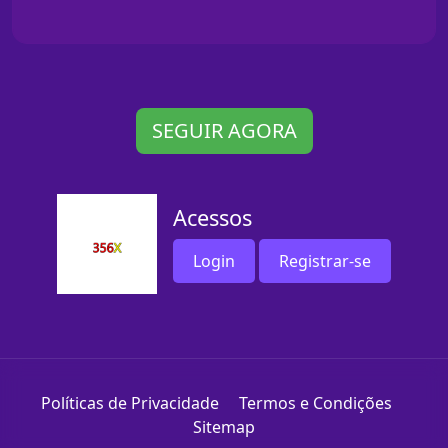
SEGUIR AGORA
Acessos
Login
Registrar-se
Políticas de Privacidade
Termos e Condições
Sitemap