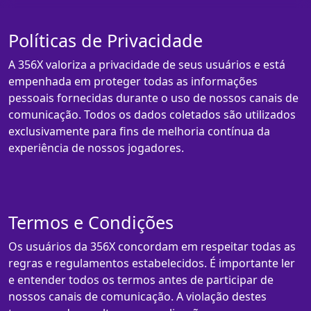
Políticas de Privacidade
A 356X valoriza a privacidade de seus usuários e está
empenhada em proteger todas as informações
pessoais fornecidas durante o uso de nossos canais de
comunicação. Todos os dados coletados são utilizados
exclusivamente para fins de melhoria contínua da
experiência de nossos jogadores.
Termos e Condições
Os usuários da 356X concordam em respeitar todas as
regras e regulamentos estabelecidos. É importante ler
e entender todos os termos antes de participar de
nossos canais de comunicação. A violação destes