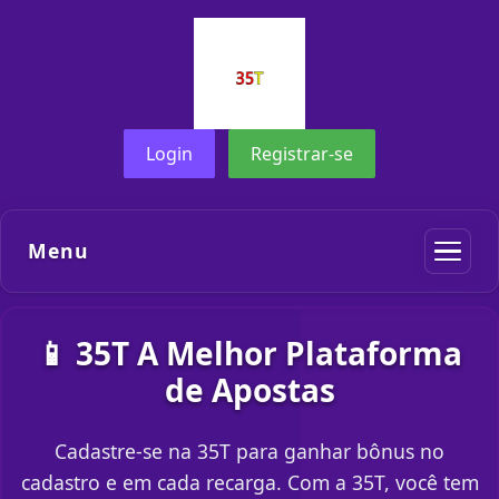
Login
Registrar-se
Menu
📱 35T A Melhor Plataforma
de Apostas
Cadastre-se na 35T para ganhar bônus no
cadastro e em cada recarga. Com a 35T, você tem