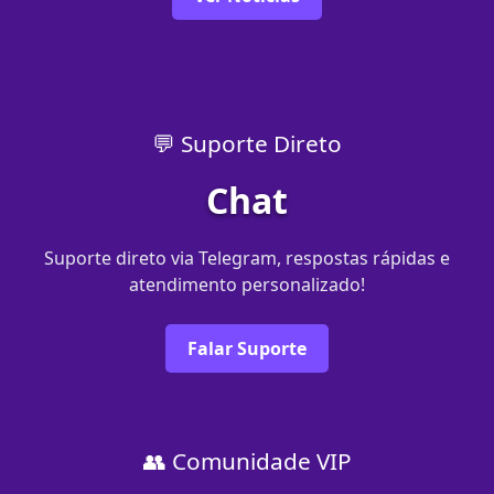
💬 Suporte Direto
Chat
Suporte direto via Telegram, respostas rápidas e
atendimento personalizado!
Falar Suporte
👥 Comunidade VIP