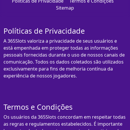
Políticas de Privacidade
Termos e Condições
Sitemap
Políticas de Privacidade
A 365Slots valoriza a privacidade de seus usuários e
está empenhada em proteger todas as informações
pessoais fornecidas durante o uso de nossos canais de
comunicação. Todos os dados coletados são utilizados
exclusivamente para fins de melhoria contínua da
experiência de nossos jogadores.
Termos e Condições
Os usuários da 365Slots concordam em respeitar todas
as regras e regulamentos estabelecidos. É importante