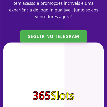
tem acesso a promoções incríveis e uma
experiência de jogo inigualável. Junte-se aos
vencedores agora!
SEGUIR NO TELEGRAM