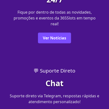
Fique por dentro de todas as novidades,
promoções e eventos da 365Slots em tempo
real!
Ver Notícias
💬 Suporte Direto
Chat
Suporte direto via Telegram, respostas rápidas e
atendimento personalizado!