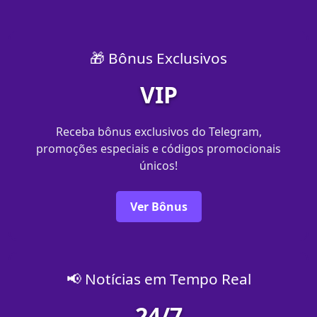
🎁 Bônus Exclusivos
VIP
Receba bônus exclusivos do Telegram,
promoções especiais e códigos promocionais
únicos!
Ver Bônus
📢 Notícias em Tempo Real
24/7