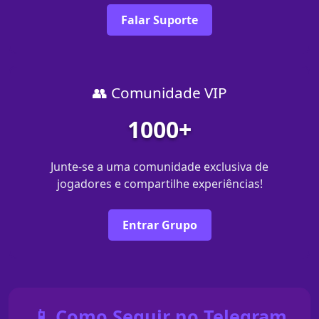
Falar Suporte
👥 Comunidade VIP
1000+
Junte-se a uma comunidade exclusiva de
jogadores e compartilhe experiências!
Entrar Grupo
📱 Como Seguir no Telegram