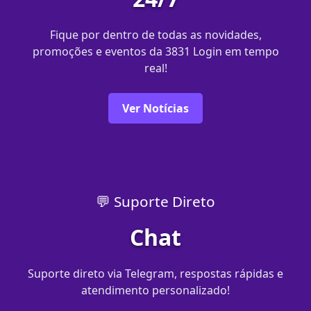
Fique por dentro de todas as novidades,
promoções e eventos da 3831 Login em tempo
real!
Ver Notícias
💬 Suporte Direto
Chat
Suporte direto via Telegram, respostas rápidas e
atendimento personalizado!