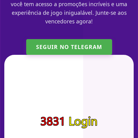
você tem acesso a promoções incríveis e uma
experiência de jogo inigualável. Junte-se aos
vencedores agora!
SEGUIR NO TELEGRAM