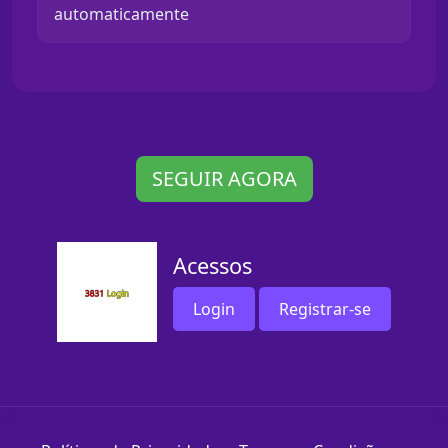
automaticamente
SEGUIR AGORA
Acessos
Login
Registrar-se