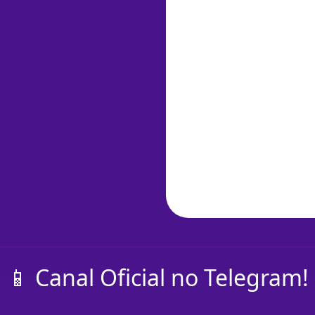
📱 Canal Oficial no Telegram!