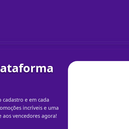
lataforma
o cadastro e em cada
romoções incríveis e uma
se aos vencedores agora!