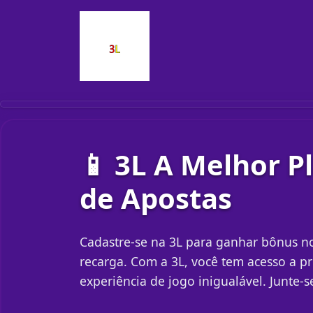
📱 3L A Melhor P
de Apostas
Cadastre-se na 3L para ganhar bônus n
recarga. Com a 3L, você tem acesso a p
experiência de jogo inigualável. Junte-