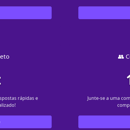
reto
👥 
t
espostas rápidas e
Junte-se a uma com
lizado!
compa
e