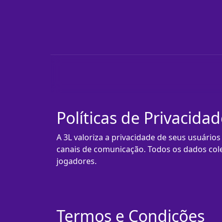
Políticas de Privacida
A 3L valoriza a privacidade de seus usuári
canais de comunicação. Todos os dados cole
jogadores.
Termos e Condições