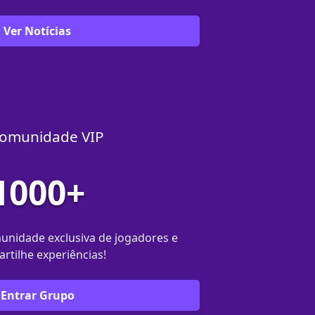
Ver Notícias
Comunidade VIP
1000+
unidade exclusiva de jogadores e
rtilhe experiências!
Entrar Grupo