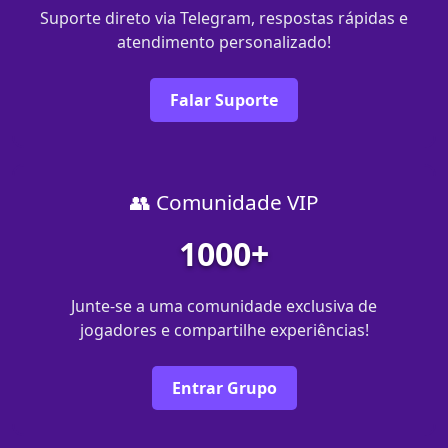
Suporte direto via Telegram, respostas rápidas e
atendimento personalizado!
Falar Suporte
👥 Comunidade VIP
1000+
Junte-se a uma comunidade exclusiva de
jogadores e compartilhe experiências!
Entrar Grupo