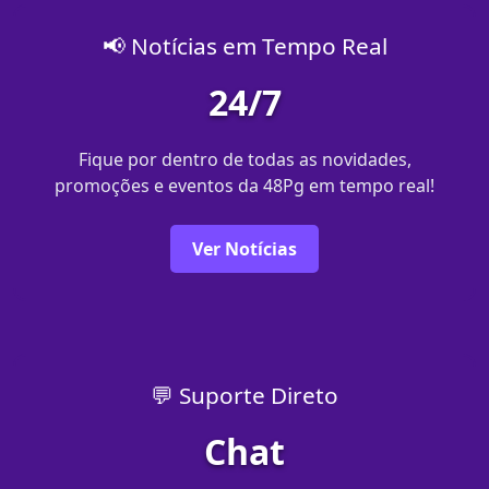
📢 Notícias em Tempo Real
24/7
Fique por dentro de todas as novidades,
promoções e eventos da 48Pg em tempo real!
Ver Notícias
💬 Suporte Direto
Chat