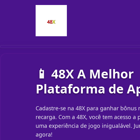
📱 48X A Melhor
Plataforma de A
Cadastre-se na 48X para ganhar bônus 
recarga. Com a 48X, você tem acesso a 
uma experiência de jogo inigualável. J
agora!