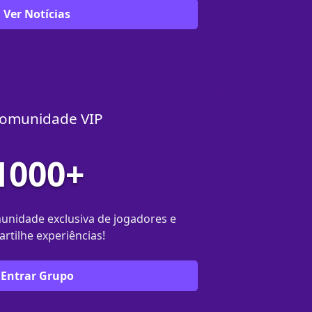
Ver Notícias
Comunidade VIP
1000+
unidade exclusiva de jogadores e
rtilhe experiências!
Entrar Grupo