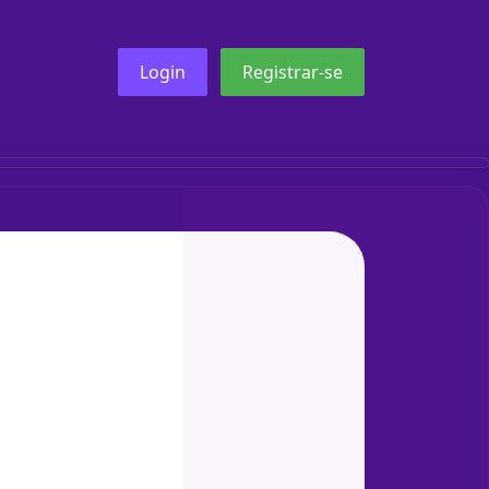
Login
Registrar-se