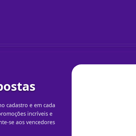
postas
no cadastro e em cada
promoções incríveis e
unte-se aos vencedores