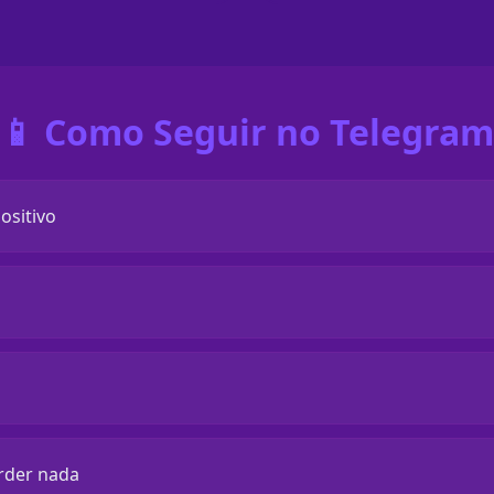
📱 Como Seguir no Telegram
ositivo
erder nada