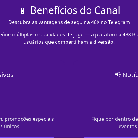
📱 Benefícios do Canal
Descubra as vantagens de seguir a 48X no Telegram
eúne múltiplas modalidades de jogo — a plataforma 48X B
usuários que compartilham a diversão.
sivos
📢 Notí
m, promoções especiais
Fique por dentro d
s únicos!
eventos