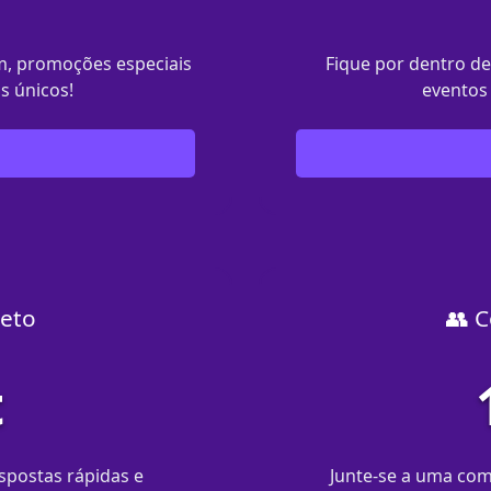
m, promoções especiais
Fique por dentro d
s únicos!
eventos
reto
👥 
t
espostas rápidas e
Junte-se a uma com