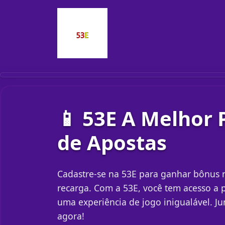
📱 53E A Melhor 
de Apostas
Cadastre-se na 53E para ganhar bônus 
recarga. Com a 53E, você tem acesso a 
uma experiência de jogo inigualável. J
agora!