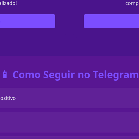
lizado!
compa
e
📱 Como Seguir no Telegram
ositivo