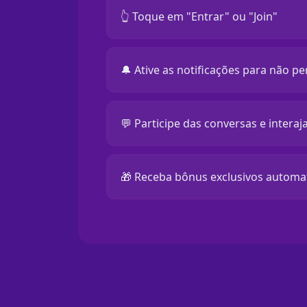
👆 Toque em "Entrar" ou "Join"
🔔 Ative as notificações para não p
💬 Participe das conversas e interaj
🎁 Receba bônus exclusivos autom