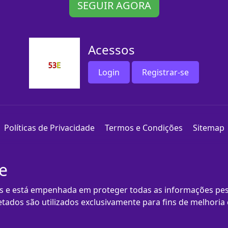
SEGUIR AGORA
Acessos
Login
Registrar-se
Políticas de Privacidade
Termos e Condições
Sitemap
de
ios e está empenhada em proteger todas as informações pe
tados são utilizados exclusivamente para fins de melhoria