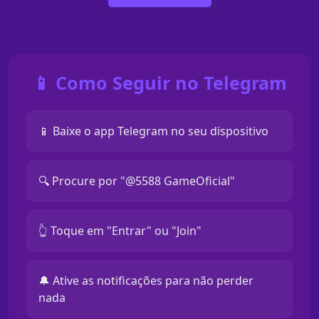
📱 Como Seguir no Telegram
📱 Baixe o app Telegram no seu dispositivo
🔍 Procure por "@5588 GameOficial"
👆 Toque em "Entrar" ou "Join"
🔔 Ative as notificações para não perder
nada