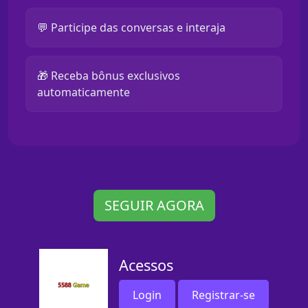
💬 Participe das conversas e interaja
🎁 Receba bônus exclusivos
automaticamente
SEGUIR AGORA
Acessos
Login
Registrar-se