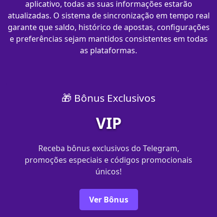
aplicativo, todas as suas informações estarão
atualizadas. O sistema de sincronização em tempo real
garante que saldo, histórico de apostas, configurações
e preferências sejam mantidos consistentes em todas
as plataformas.
🎁 Bônus Exclusivos
VIP
Receba bônus exclusivos do Telegram,
promoções especiais e códigos promocionais
únicos!
Ver Bônus