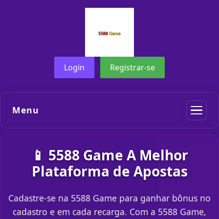
Login
Registrar-se
Menu
📱 5588 Game A Melhor
Plataforma de Apostas
Cadastre-se na 5588 Game para ganhar bônus no
cadastro e em cada recarga. Com a 5588 Game,