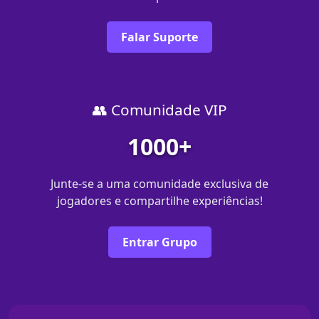
Falar Suporte
👥 Comunidade VIP
1000+
Junte-se a uma comunidade exclusiva de
jogadores e compartilhe experiências!
Entrar Grupo