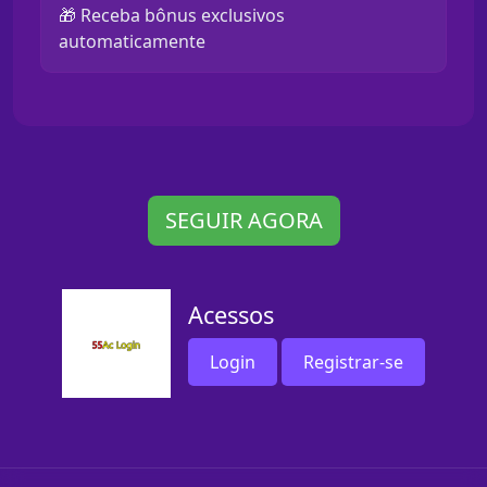
🎁 Receba bônus exclusivos
automaticamente
SEGUIR AGORA
Acessos
Login
Registrar-se