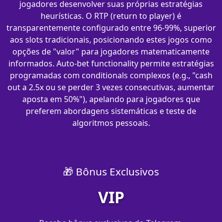
jogadores desenvolver suas próprias estratégias
heurísticas. O RTP (return to player) é
transparentemente configurado entre 96-99%, superior
aos slots tradicionais, posicionando estes jogos como
opções de "valor" para jogadores matematicamente
informados. Auto-bet functionality permite estratégias
programadas com conditionals complexos (e.g., "cash
out a 2.5x ou se perder 3 vezes consecutivas, aumentar
aposta em 50%"), apelando para jogadores que
preferem abordagens sistemáticas e teste de
algoritmos pessoais.
🎁 Bônus Exclusivos
VIP