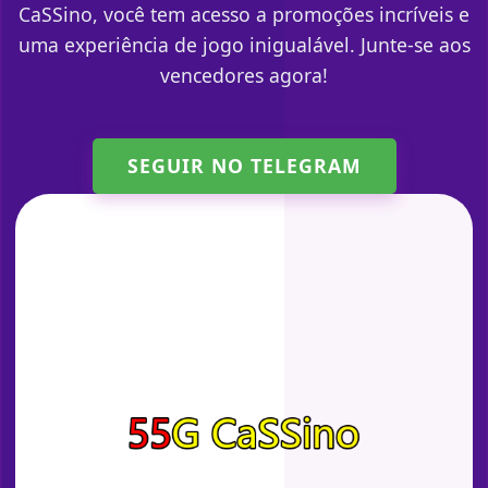
CaSSino, você tem acesso a promoções incríveis e
uma experiência de jogo inigualável. Junte-se aos
vencedores agora!
SEGUIR NO TELEGRAM