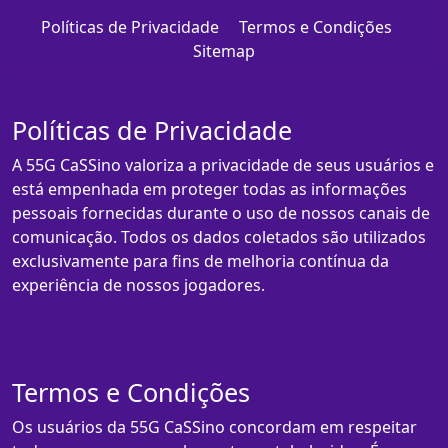
Políticas de Privacidade
Termos e Condições
Sitemap
Políticas de Privacidade
A 55G CaSSino valoriza a privacidade de seus usuários e
está empenhada em proteger todas as informações
pessoais fornecidas durante o uso de nossos canais de
comunicação. Todos os dados coletados são utilizados
exclusivamente para fins de melhoria contínua da
experiência de nossos jogadores.
Termos e Condições
Os usuários da 55G CaSSino concordam em respeitar