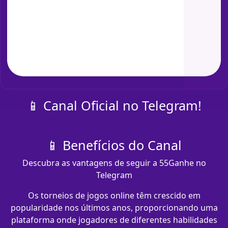
📱 Canal Oficial no Telegram!
📱 Benefícios do Canal
Descubra as vantagens de seguir a 55Ganhe no
Telegram
Os torneios de jogos online têm crescido em
popularidade nos últimos anos, proporcionando uma
plataforma onde jogadores de diferentes habilidades