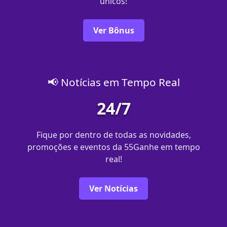
únicos!
Ver Bônus
📢 Notícias em Tempo Real
24/7
Fique por dentro de todas as novidades,
promoções e eventos da 55Ganhe em tempo
real!
Ver Notícias