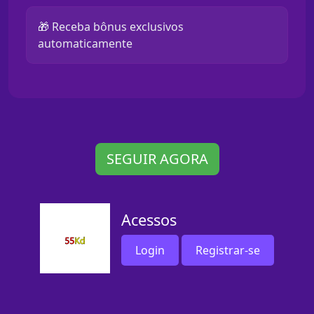
🎁 Receba bônus exclusivos
automaticamente
SEGUIR AGORA
Acessos
Login
Registrar-se