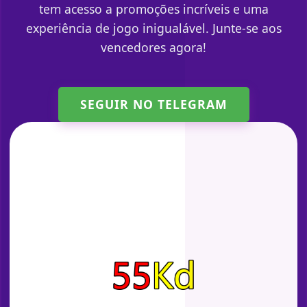
tem acesso a promoções incríveis e uma
experiência de jogo inigualável. Junte-se aos
vencedores agora!
SEGUIR NO TELEGRAM