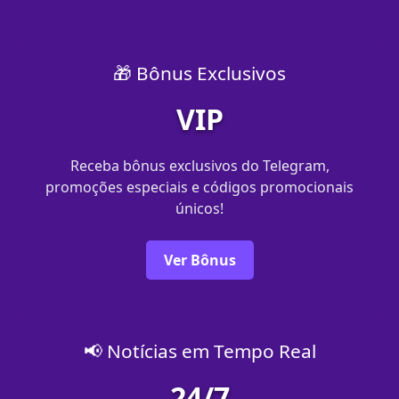
🎁 Bônus Exclusivos
VIP
Receba bônus exclusivos do Telegram,
promoções especiais e códigos promocionais
únicos!
Ver Bônus
📢 Notícias em Tempo Real
24/7