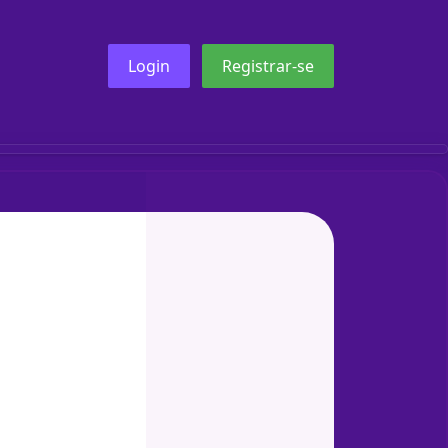
Login
Registrar-se