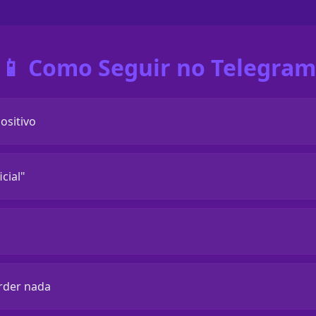
📱 Como Seguir no Telegram
ositivo
cial"
erder nada