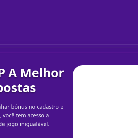
P A Melhor
postas
har bônus no cadastro e
 você tem acesso a
e jogo inigualável.