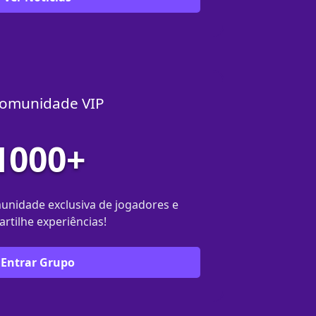
Comunidade VIP
1000+
unidade exclusiva de jogadores e
rtilhe experiências!
Entrar Grupo