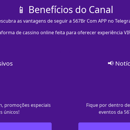
📱 Benefícios do Canal
scubra as vantagens de seguir a 567Br Com APP no Teleg
orma de cassino online feita para oferecer experiência VIP
sivos
📢 Notí
m, promoções especiais
Fique por dentro d
s únicos!
eventos da 56