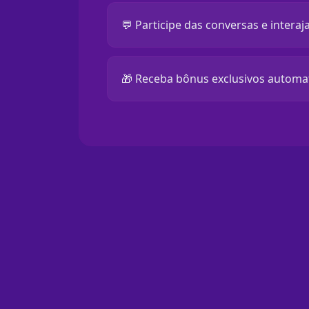
💬 Participe das conversas e interaj
🎁 Receba bônus exclusivos autom