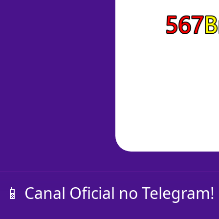
📱 Canal Oficial no Telegram!