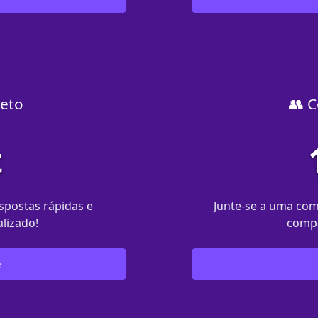
reto
👥 
t
espostas rápidas e
Junte-se a uma com
lizado!
compa
e