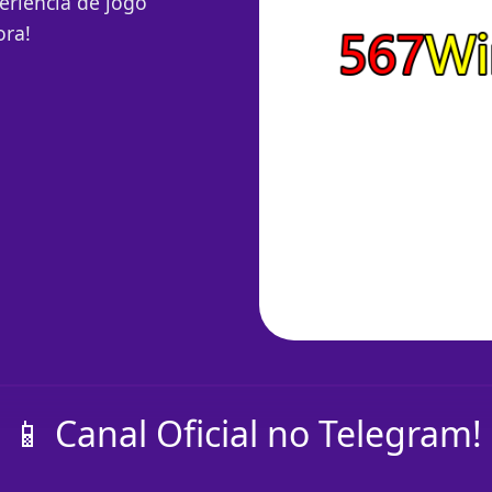
eriência de jogo
ora!
📱 Canal Oficial no Telegram!