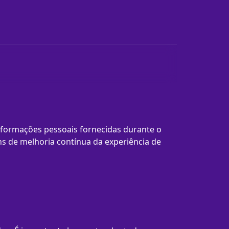
nformações pessoais fornecidas durante o
ns de melhoria contínua da experiência de