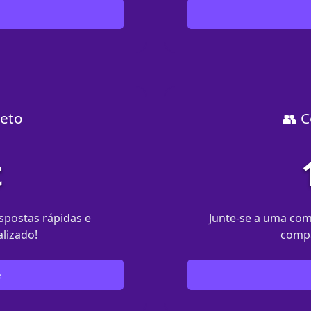
reto
👥 
t
espostas rápidas e
Junte-se a uma com
lizado!
compa
e