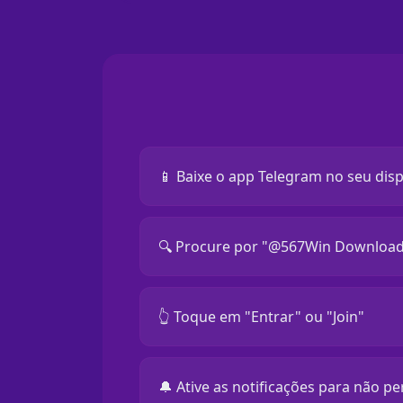
📱 Baixe o app Telegram no seu disp
🔍 Procure por "@567Win DownloadO
👆 Toque em "Entrar" ou "Join"
🔔 Ative as notificações para não p