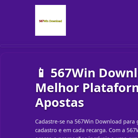
📱 567Win Downl
Melhor Platafor
Apostas
Cadastre-se na 567Win Download para 
cadastro e em cada recarga. Com a 56