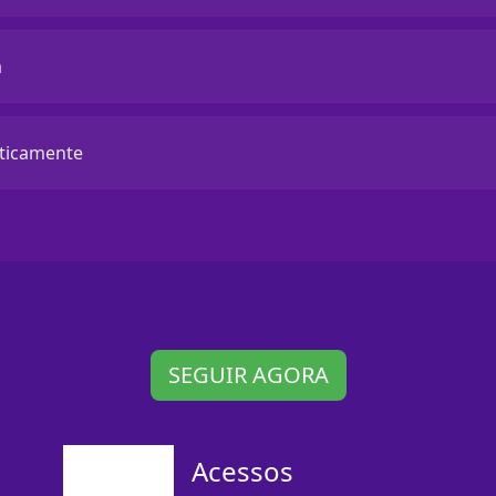
a
aticamente
SEGUIR AGORA
Acessos