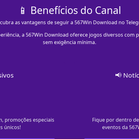
📱 Benefícios do Canal
cubra as vantagens de seguir a 567Win Download no Tele
eriência, a 567Win Download oferece jogos diversos com p
sem exigência mínima.
sivos
📢 Notí
m, promoções especiais
Fique por dentro d
s únicos!
eventos da 567