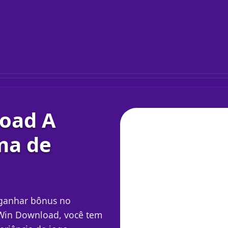
oad A
ma de
ganhar bônus no
7Win Download, você tem