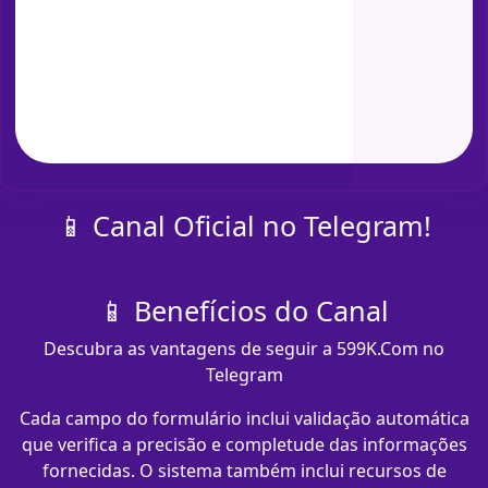
📱 Canal Oficial no Telegram!
📱 Benefícios do Canal
Descubra as vantagens de seguir a 599K.Com no
Telegram
Cada campo do formulário inclui validação automática
que verifica a precisão e completude das informações
fornecidas. O sistema também inclui recursos de