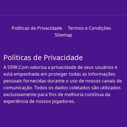
Políticas de Privacidade
Termos e Condições
Sitemap
Políticas de Privacidade
A 599K.Com valoriza a privacidade de seus usuários e
está empenhada em proteger todas as informações
pessoais fornecidas durante o uso de nossos canais de
comunicação. Todos os dados coletados são utilizados
exclusivamente para fins de melhoria contínua da
experiência de nossos jogadores.