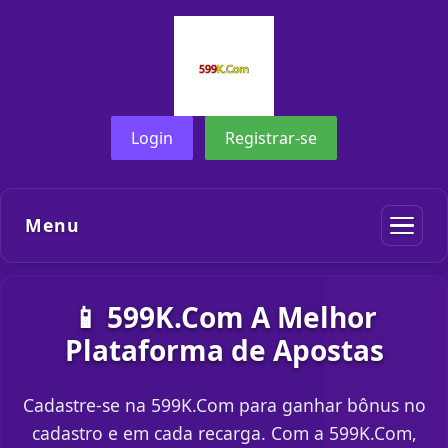
Login
Registrar-se
Menu
📱 599K.Com A Melhor
Plataforma de Apostas
Cadastre-se na 599K.Com para ganhar bônus no
cadastro e em cada recarga. Com a 599K.Com,