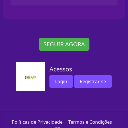
SEGUIR AGORA
Acessos
Login
Registrar-se
Políticas de Privacidade
Termos e Condições