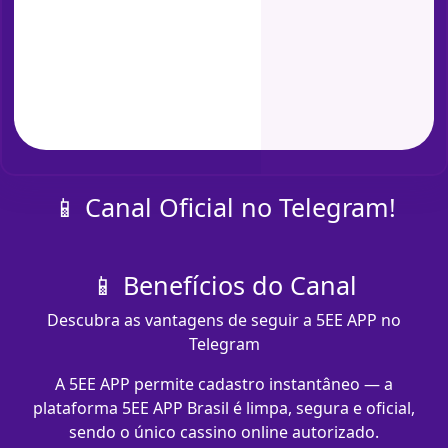
📱 Canal Oficial no Telegram!
📱 Benefícios do Canal
Descubra as vantagens de seguir a 5EE APP no
Telegram
A 5EE APP permite cadastro instantâneo — a
plataforma 5EE APP Brasil é limpa, segura e oficial,
sendo o único cassino online autorizado.