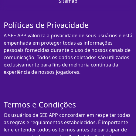
Sitemap
Políticas de Privacidade
A 5EE APP valoriza a privacidade de seus usuários e está
empenhada em proteger todas as informações
pessoais fornecidas durante o uso de nossos canais de
comunicação. Todos os dados coletados são utilizados
exclusivamente para fins de melhoria contínua da
experiência de nossos jogadores.
Termos e Condições
Os usuários da 5EE APP concordam em respeitar todas
as regras e regulamentos estabelecidos. É importante
ler e entender todos os termos antes de participar de