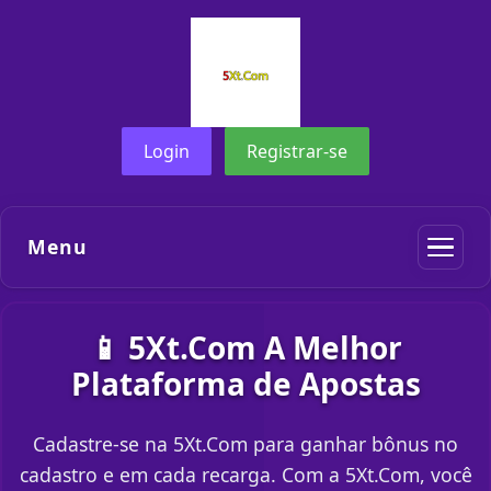
Login
Registrar-se
Menu
📱 5Xt.Com A Melhor
Plataforma de Apostas
Cadastre-se na 5Xt.Com para ganhar bônus no
cadastro e em cada recarga. Com a 5Xt.Com, você