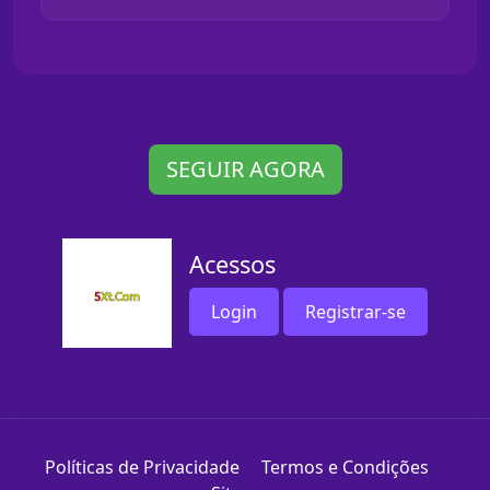
SEGUIR AGORA
Acessos
Login
Registrar-se
Políticas de Privacidade
Termos e Condições