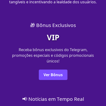
tangíveis e incentivando a lealdade dos usuários.
🎁 Bônus Exclusivos
VIP
Receba bônus exclusivos do Telegram,
promoções especiais e códigos promocionais
únicos!
Ver Bônus
📢 Notícias em Tempo Real