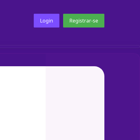
Login
Registrar-se