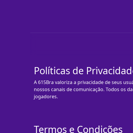
Políticas de Privacida
A 615Bra valoriza a privacidade de seus us
nossos canais de comunicação. Todos os dad
jogadores.
Termos e Condições