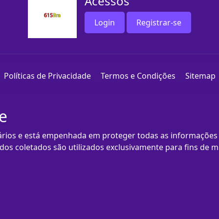
Acessos
Login
Registrar-se
Políticas de Privacidade
Termos e Condições
Sitemap
de
uários e está empenhada em proteger todas as informações
os coletados são utilizados exclusivamente para fins de m