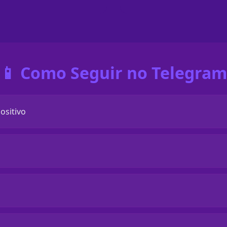
📱 Como Seguir no Telegram
ositivo