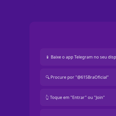
📱 Baixe o app Telegram no seu disp
🔍 Procure por "@615BraOficial"
👆 Toque em "Entrar" ou "Join"