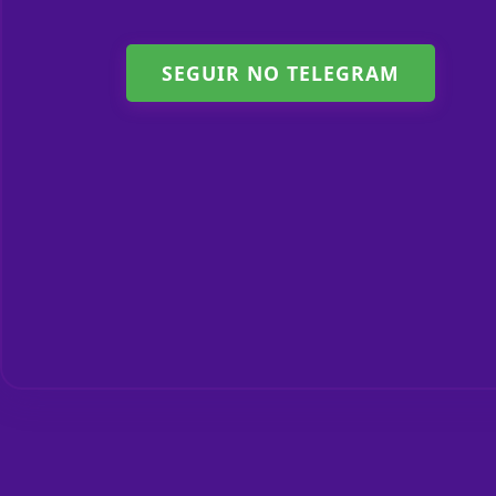
SEGUIR NO TELEGRAM