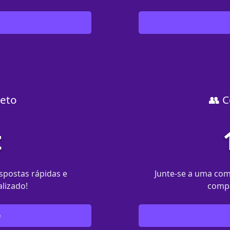
reto
👥 
t
espostas rápidas e
Junte-se a uma com
lizado!
compa
e