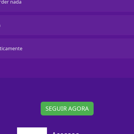
erder nada
a
aticamente
SEGUIR AGORA