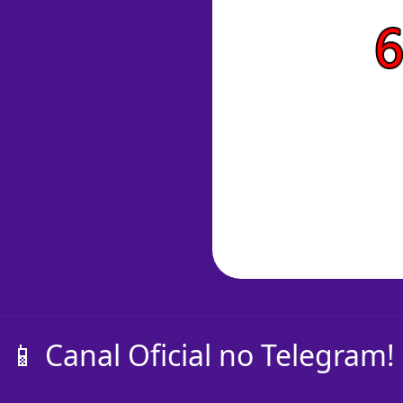
📱 Canal Oficial no Telegram!