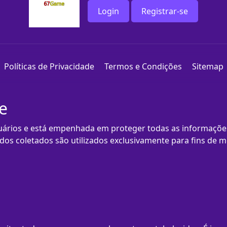
Login
Registrar-se
Políticas de Privacidade
Termos e Condições
Sitemap
de
suários e está empenhada em proteger todas as informaçõe
os coletados são utilizados exclusivamente para fins de m