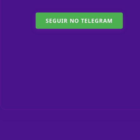
SEGUIR NO TELEGRAM