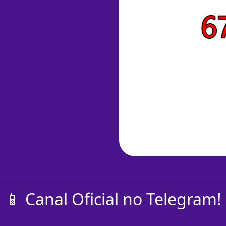
📱 Canal Oficial no Telegram!