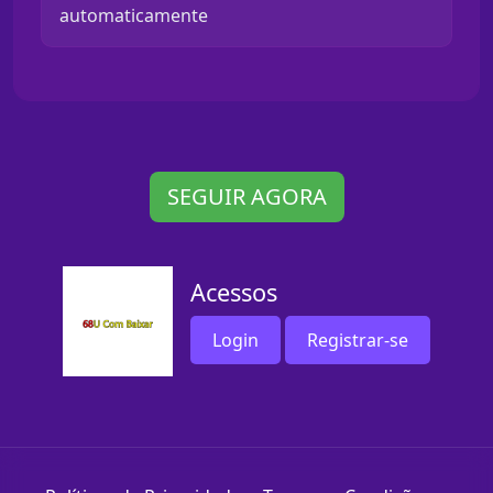
automaticamente
SEGUIR AGORA
Acessos
Login
Registrar-se