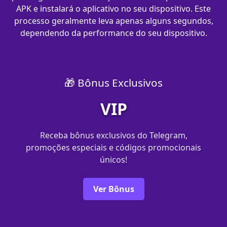
APK e instalará o aplicativo no seu dispositivo. Este
processo geralmente leva apenas alguns segundos,
dependendo da performance do seu dispositivo.
🎁 Bônus Exclusivos
VIP
Receba bônus exclusivos do Telegram,
promoções especiais e códigos promocionais
únicos!
Ver Bônus