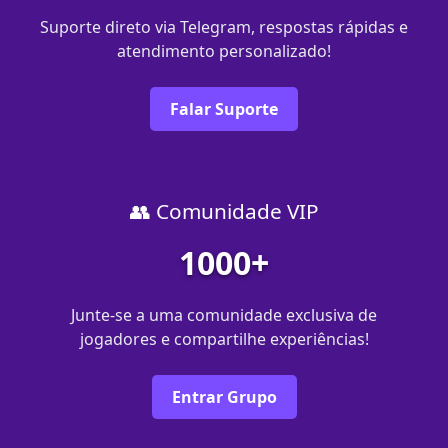
Suporte direto via Telegram, respostas rápidas e
atendimento personalizado!
Falar Suporte
👥 Comunidade VIP
1000+
Junte-se a uma comunidade exclusiva de
jogadores e compartilhe experiências!
Entrar Grupo