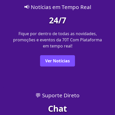
📢 Notícias em Tempo Real
24/7
Fique por dentro de todas as novidades,
promoções e eventos da 70T Com Plataforma
em tempo real!
Ver Notícias
💬 Suporte Direto
Chat