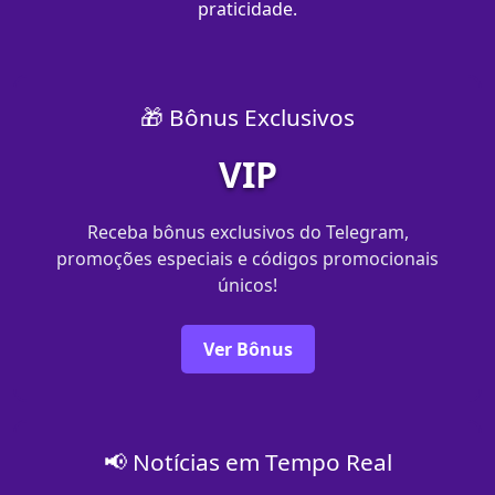
praticidade.
🎁 Bônus Exclusivos
VIP
Receba bônus exclusivos do Telegram,
promoções especiais e códigos promocionais
únicos!
Ver Bônus
📢 Notícias em Tempo Real