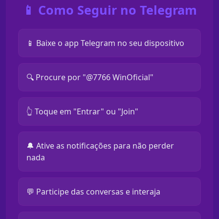
📱 Como Seguir no Telegram
📱 Baixe o app Telegram no seu dispositivo
🔍 Procure por "@7766 WinOficial"
👆 Toque em "Entrar" ou "Join"
🔔 Ative as notificações para não perder
nada
💬 Participe das conversas e interaja