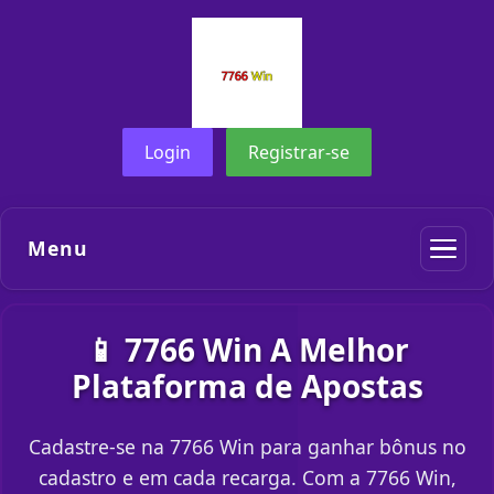
Login
Registrar-se
Menu
📱 7766 Win A Melhor
Plataforma de Apostas
Cadastre-se na 7766 Win para ganhar bônus no
cadastro e em cada recarga. Com a 7766 Win,