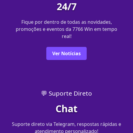
24/7
Fique por dentro de todas as novidades,
promoções e eventos da 7766 Win em tempo
real!
Ver Notícias
💬 Suporte Direto
Chat
Suporte direto via Telegram, respostas rápidas e
atendimento personalizado!