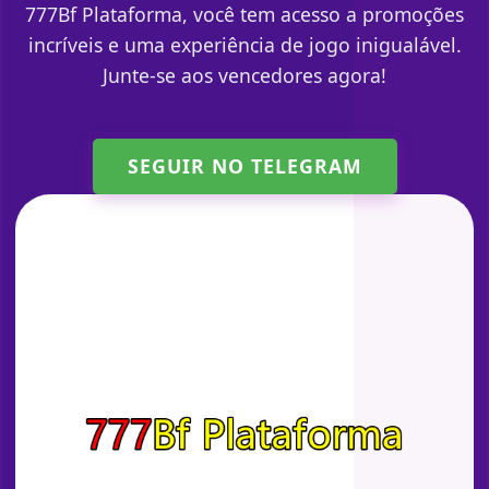
777Bf Plataforma, você tem acesso a promoções
incríveis e uma experiência de jogo inigualável.
Junte-se aos vencedores agora!
SEGUIR NO TELEGRAM