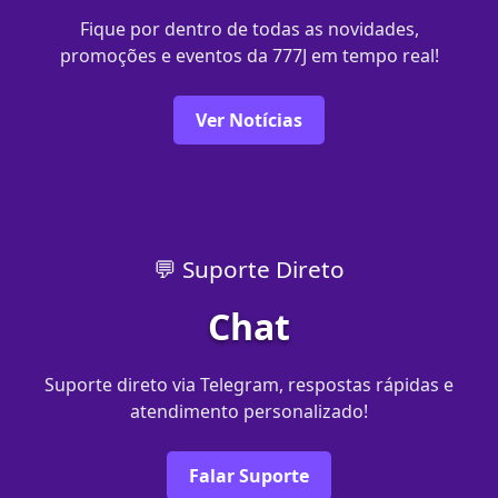
Fique por dentro de todas as novidades,
promoções e eventos da 777J em tempo real!
Ver Notícias
💬 Suporte Direto
Chat
Suporte direto via Telegram, respostas rápidas e
atendimento personalizado!
Falar Suporte