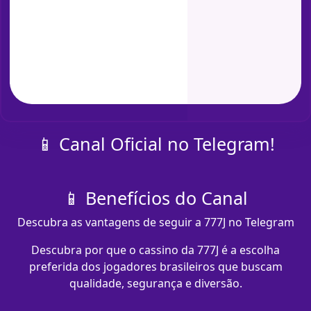
📱 Canal Oficial no Telegram!
📱 Benefícios do Canal
Descubra as vantagens de seguir a 777J no Telegram
Descubra por que o cassino da 777J é a escolha
preferida dos jogadores brasileiros que buscam
qualidade, segurança e diversão.