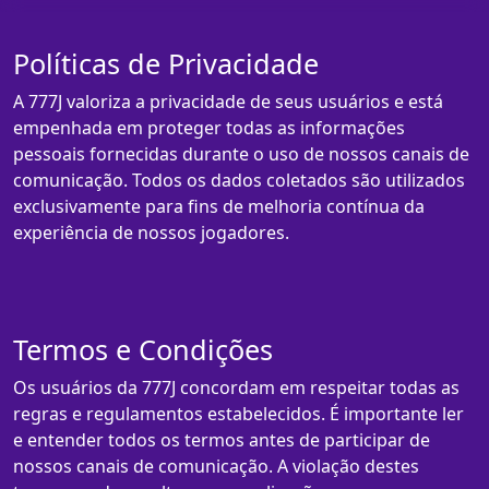
Políticas de Privacidade
A 777J valoriza a privacidade de seus usuários e está
empenhada em proteger todas as informações
pessoais fornecidas durante o uso de nossos canais de
comunicação. Todos os dados coletados são utilizados
exclusivamente para fins de melhoria contínua da
experiência de nossos jogadores.
Termos e Condições
Os usuários da 777J concordam em respeitar todas as
regras e regulamentos estabelecidos. É importante ler
e entender todos os termos antes de participar de
nossos canais de comunicação. A violação destes