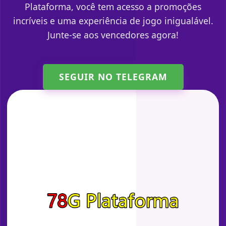
Plataforma, você tem acesso a promoções
incríveis e uma experiência de jogo inigualável.
Junte-se aos vencedores agora!
SEGUIR NO TELEGRAM