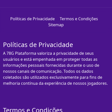
Políticas de Privacidade
Termos e Condições
Sitemap
Políticas de Privacidade
A 78G Plataforma valoriza a privacidade de seus
usuários e está empenhada em proteger todas as
informações pessoais fornecidas durante o uso de
nossos canais de comunicação. Todos os dados
coletados são utilizados exclusivamente para fins de
melhoria contínua da experiência de nossos jogadores.
Termos e Condições