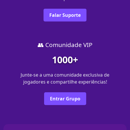
Falar Suporte
👥 Comunidade VIP
1000+
Junte-se a uma comunidade exclusiva de
jogadores e compartilhe experiências!
Entrar Grupo