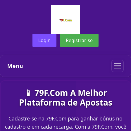
Login
Registrar-se
Menu
📱 79F.Com A Melhor
Plataforma de Apostas
Cadastre-se na 79F.Com para ganhar bônus no
cadastro e em cada recarga. Com a 79F.Com, você