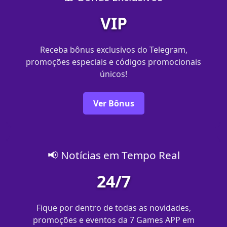
VIP
Receba bônus exclusivos do Telegram,
promoções especiais e códigos promocionais
únicos!
Ver Bônus
📢 Notícias em Tempo Real
24/7
Fique por dentro de todas as novidades,
promoções e eventos da 7 Games APP em