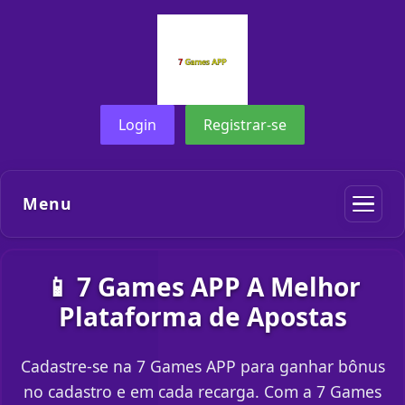
Login
Registrar-se
Menu
📱 7 Games APP A Melhor
Plataforma de Apostas
Cadastre-se na 7 Games APP para ganhar bônus
no cadastro e em cada recarga. Com a 7 Games