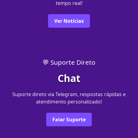
tempo real!
Ver Notícias
💬 Suporte Direto
Chat
Suporte direto via Telegram, respostas rápidas e
atendimento personalizado!
Falar Suporte