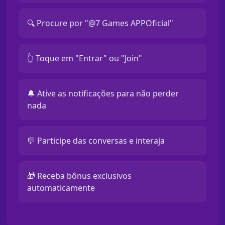
🔍 Procure por "@7 Games APPOficial"
👆 Toque em "Entrar" ou "Join"
🔔 Ative as notificações para não perder
nada
💬 Participe das conversas e interaja
🎁 Receba bônus exclusivos
automaticamente