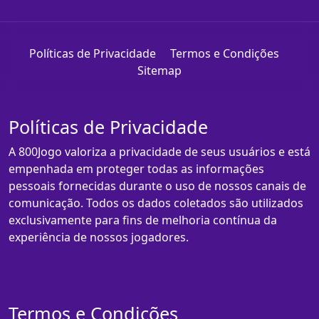
Políticas de Privacidade
Termos e Condições
Sitemap
Políticas de Privacidade
A 800Jogo valoriza a privacidade de seus usuários e está
empenhada em proteger todas as informações
pessoais fornecidas durante o uso de nossos canais de
comunicação. Todos os dados coletados são utilizados
exclusivamente para fins de melhoria contínua da
experiência de nossos jogadores.
Termos e Condições