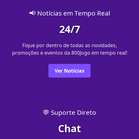
📢 Notícias em Tempo Real
24/7
Fique por dentro de todas as novidades,
promoções e eventos da 800Jogo em tempo real!
Ver Notícias
💬 Suporte Direto
Chat