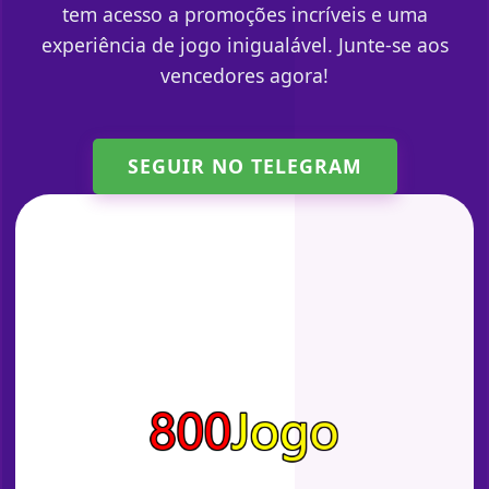
tem acesso a promoções incríveis e uma
experiência de jogo inigualável. Junte-se aos
vencedores agora!
SEGUIR NO TELEGRAM