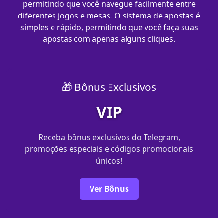
permitindo que você navegue facilmente entre
diferentes jogos e mesas. O sistema de apostas é
simples e rápido, permitindo que você faça suas
apostas com apenas alguns cliques.
🎁 Bônus Exclusivos
VIP
Receba bônus exclusivos do Telegram,
promoções especiais e códigos promocionais
únicos!
Ver Bônus