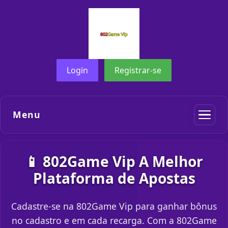
Login
Registrar-se
Menu
📱 802Game Vip A Melhor
Plataforma de Apostas
Cadastre-se na 802Game Vip para ganhar bônus
no cadastro e em cada recarga. Com a 802Game