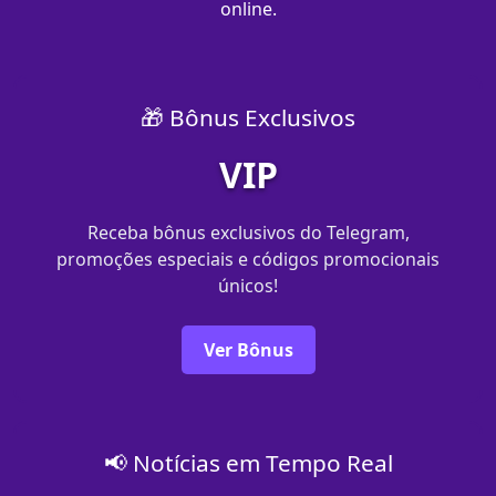
online.
🎁 Bônus Exclusivos
VIP
Receba bônus exclusivos do Telegram,
promoções especiais e códigos promocionais
únicos!
Ver Bônus
📢 Notícias em Tempo Real