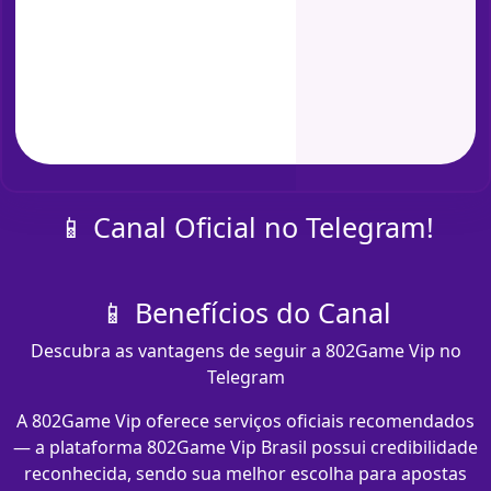
📱 Canal Oficial no Telegram!
📱 Benefícios do Canal
Descubra as vantagens de seguir a 802Game Vip no
Telegram
A 802Game Vip oferece serviços oficiais recomendados
— a plataforma 802Game Vip Brasil possui credibilidade
reconhecida, sendo sua melhor escolha para apostas