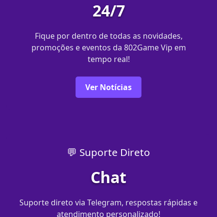
24/7
Fique por dentro de todas as novidades,
promoções e eventos da 802Game Vip em
tempo real!
Ver Notícias
💬 Suporte Direto
Chat
Suporte direto via Telegram, respostas rápidas e
atendimento personalizado!