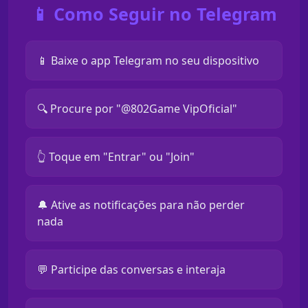
📱 Como Seguir no Telegram
📱 Baixe o app Telegram no seu dispositivo
🔍 Procure por "@802Game VipOficial"
👆 Toque em "Entrar" ou "Join"
🔔 Ative as notificações para não perder
nada
💬 Participe das conversas e interaja