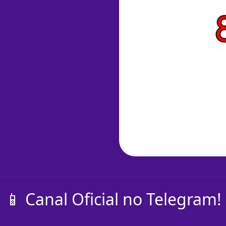
📱 Canal Oficial no Telegram!