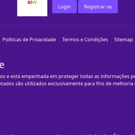
Login
Registrar-se
Políticas de Privacidade
Termos e Condições
Sitemap
de
rios e está empenhada em proteger todas as informações p
tados são utilizados exclusivamente para fins de melhoria