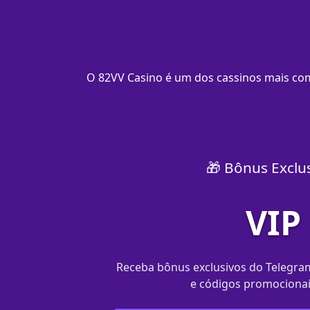
O 82VV Casino é um dos cassinos mais comp
🎁 Bônus Exclu
VIP
Receba bônus exclusivos do Telegra
e códigos promocionai