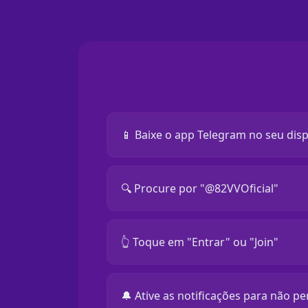
📱 Baixe o app Telegram no seu disp
🔍 Procure por "@82VVOficial"
👆 Toque em "Entrar" ou "Join"
🔔 Ative as notificações para não p