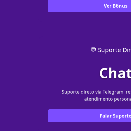
Ver Bônus
💬 Suporte Di
Cha
Suporte direto via Telegram, r
atendimento persona
Falar Suport