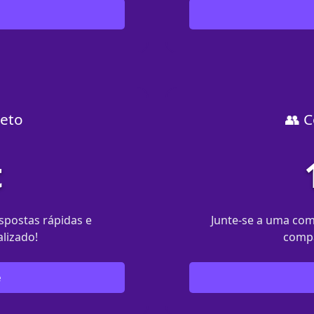
reto
👥 
t
espostas rápidas e
Junte-se a uma com
lizado!
compa
e