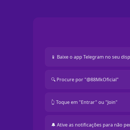
📱 Baixe o app Telegram no seu disp
🔍 Procure por "@88MkOficial"
👆 Toque em "Entrar" ou "Join"
🔔 Ative as notificações para não p