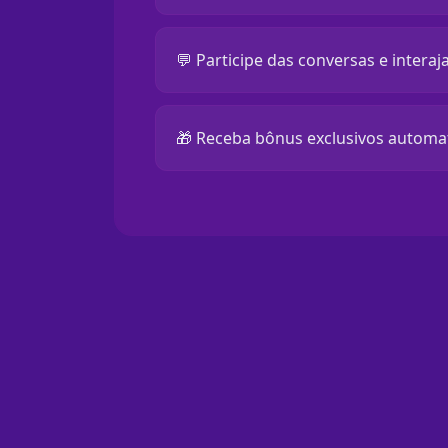
💬 Participe das conversas e interaj
🎁 Receba bônus exclusivos autom