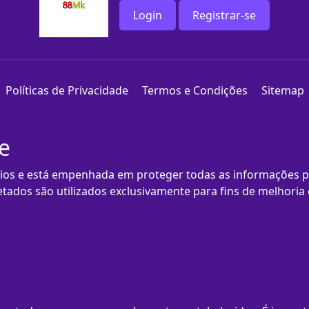
Login
Registrar-se
Políticas de Privacidade
Termos e Condições
Sitemap
de
ários e está empenhada em proteger todas as informações p
tados são utilizados exclusivamente para fins de melhoria