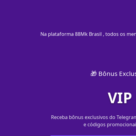
Na plataforma 88Mk Brasil , todos os me
🎁 Bônus Exclu
VIP
Receba bônus exclusivos do Telegra
e códigos promocionai