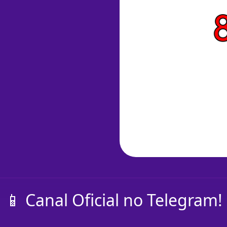
📱 Canal Oficial no Telegram!