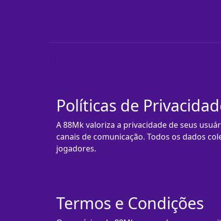
Políticas de Privacida
A 88Mk valoriza a privacidade de seus usu
canais de comunicação. Todos os dados cole
jogadores.
Termos e Condições