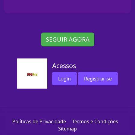
SEGUIR AGORA
Acessos
Login
Registrar-se
Políticas de Privacidade
Termos e Condições
Sitemap