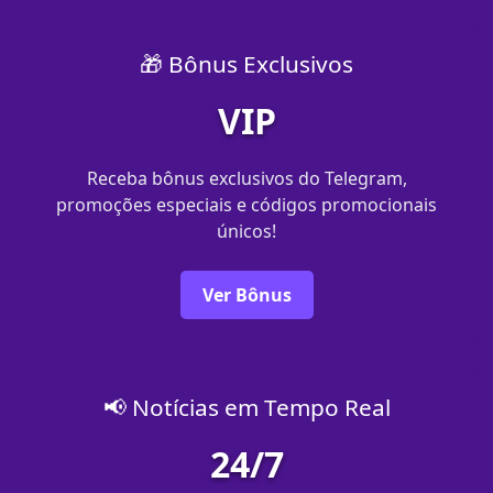
🎁 Bônus Exclusivos
VIP
Receba bônus exclusivos do Telegram,
promoções especiais e códigos promocionais
únicos!
Ver Bônus
📢 Notícias em Tempo Real
24/7