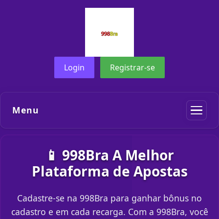
Login
Registrar-se
Menu
📱 998Bra A Melhor
Plataforma de Apostas
Cadastre-se na 998Bra para ganhar bônus no
cadastro e em cada recarga. Com a 998Bra, você