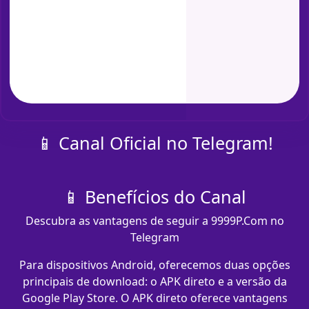
📱 Canal Oficial no Telegram!
📱 Benefícios do Canal
Descubra as vantagens de seguir a 9999P.Com no
Telegram
Para dispositivos Android, oferecemos duas opções
principais de download: o APK direto e a versão da
Google Play Store. O APK direto oferece vantagens