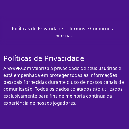
Políticas de Privacidade
Termos e Condições
Sitemap
Políticas de Privacidade
A 9999P.Com valoriza a privacidade de seus usuários e
está empenhada em proteger todas as informações
pessoais fornecidas durante o uso de nossos canais de
comunicação. Todos os dados coletados são utilizados
exclusivamente para fins de melhoria contínua da
experiência de nossos jogadores.