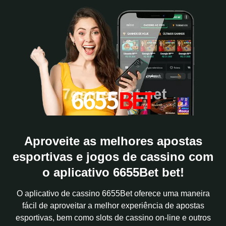
Aproveite as melhores apostas
esportivas e jogos de cassino com
o aplicativo 6655Bet bet!
O aplicativo de cassino 6655Bet oferece uma maneira
fácil de aproveitar a melhor experiência de apostas
esportivas, bem como slots de cassino on-line e outros