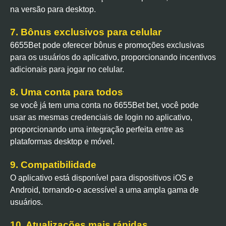
na versão para desktop.
7. Bônus exclusivos para celular
6655Bet pode oferecer bônus e promoções exclusivas
para os usuários do aplicativo, proporcionando incentivos
adicionais para jogar no celular.
8. Uma conta para todos
se você já tem uma conta no 6655Bet bet, você pode
usar as mesmas credenciais de login no aplicativo,
proporcionando uma integração perfeita entre as
plataformas desktop e móvel.
9. Compatibilidade
O aplicativo está disponível para dispositivos iOS e
Android, tornando-o acessível a uma ampla gama de
usuários.
10. Atualizações mais rápidas