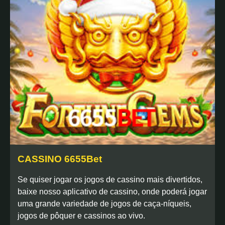
CASSINO 6655Bet
Se quiser jogar os jogos de cassino mais divertidos,
baixe nosso aplicativo de cassino, onde poderá jogar
uma grande variedade de jogos de caça-níqueis,
jogos de pôquer e cassinos ao vivo.